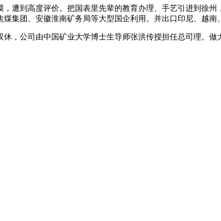
，遭到高度评价。把国表里先辈的教育办理、手艺引进到徐州，
焦煤集团、安徽淮南矿务局等大型国企利用。并出口印尼、越南
休，公司由中国矿业大学博士生导师张洪传授担任总司理。做大