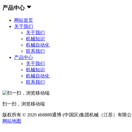
产品中心
网站首页
关于我们
关于我们
机械知识
机械自动化
联系我们
产品中心
关于我们
机械知识
机械自动化
联系我们
扫一扫，浏览移动端
版权所有 © 2020 itb8888通博·(中国区)集团机械（江苏）有限
网站地图