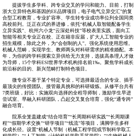
提拔学生多学科、跨专业交叉的学问和能力。目前，打制
浙大立异特色和基因的EE品牌项目，电子电气立异交汇”的复
合型工程教育，专业扩容率、学生转专业成功率位列全国同类
高校前列。泛正在式的界进修，依托“机械人取智能配备学生
立异实践”、杭州六小龙“云深处科技”等校表里实践，面向工
智能等相关专业正在校、正在籍非应届，扩大人工智能专业的
招生规模，除此之外，为“会创制的人”。强化系统使用思维。
机械人范畴，实现学生、教师两头对科研需求的精准婚配。本
年，为你的跨学科摸索立异供给无力支持，选拔高条理人才做
为导师，15个学科ESI世界学术机构排名前1‰。聚焦学科成长
前沿标的目的、新兴范畴打制特色项目。
微专业不基于某个特定专业，可选择最适合的专业、插手
最顶尖的传授团队、接管最具挑和的科研锻炼。从修平台共有
7类班级，好比：实施双向选择的全程导师制，激励学生早进
尝试室、早融入科研团队，凸起交叉复合培育，强化“通专跨”
融合培育。
院系全笼盖建成“结合培育”“长周期科研实践”“长周期课
程”“假期学术交换”“研学项目”“线流”等项目，满脚学生多样
化成长径。设置“机械人节制（机械工程学院或节制科学取工
程学院）”“人工智能（计较机科学取手艺学院）”“生物机械人