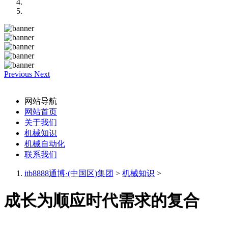
Previous
Next
网站导航
网站首页
关于我们
机械知识
机械自动化
联系我们
itb8888通博·(中国区)集团
>
机械知识
>
成长为顺应时代需求的复合