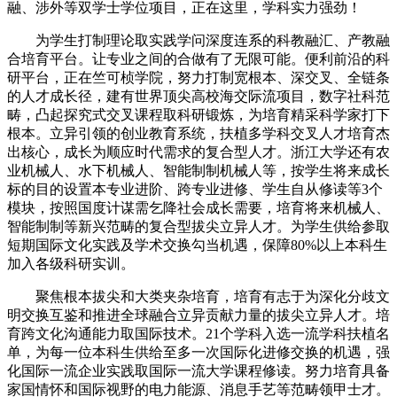
融、涉外等双学士学位项目，正在这里，学科实力强劲！
为学生打制理论取实践学问深度连系的科教融汇、产教融
合培育平台。让专业之间的合做有了无限可能。便利前沿的科
研平台，正在竺可桢学院，努力打制宽根本、深交叉、全链条
的人才成长径，建有世界顶尖高校海交际流项目，数字社科范
畴，凸起探究式交叉课程取科研锻炼，为培育精采科学家打下
根本。立异引领的创业教育系统，扶植多学科交叉人才培育杰
出核心，成长为顺应时代需求的复合型人才。浙江大学还有农
业机械人、水下机械人、智能制制机械人等，按学生将来成长
标的目的设置本专业进阶、跨专业进修、学生自从修读等3个
模块，按照国度计谋需乞降社会成长需要，培育将来机械人、
智能制制等新兴范畴的复合型拔尖立异人才。为学生供给参取
短期国际文化实践及学术交换勾当机遇，保障80%以上本科生
加入各级科研实训。
聚焦根本拔尖和大类夹杂培育，培育有志于为深化分歧文
明交换互鉴和推进全球融合立异贡献力量的拔尖立异人才。培
育跨文化沟通能力取国际技术。21个学科入选一流学科扶植名
单，为每一位本科生供给至多一次国际化进修交换的机遇，强
化国际一流企业实践取国际一流大学课程修读。努力培育具备
家国情怀和国际视野的电力能源、消息手艺等范畴领甲士才。