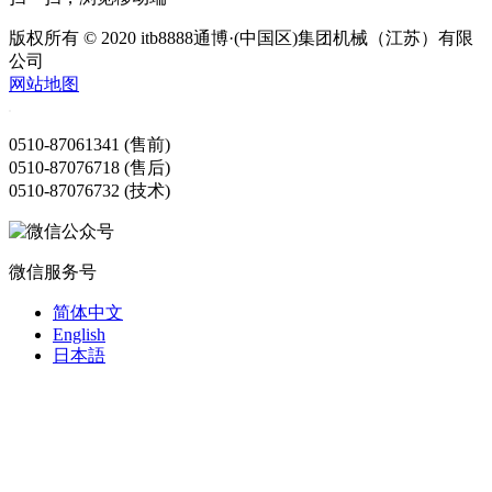
版权所有 © 2020 itb8888通博·(中国区)集团机械（江苏）有限
公司
网站地图
0510-87061341 (售前)
0510-87076718 (售后)
0510-87076732 (技术)
微信服务号
简体中文
English
日本語