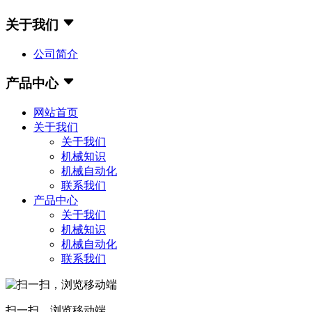
关于我们
公司简介
产品中心
网站首页
关于我们
关于我们
机械知识
机械自动化
联系我们
产品中心
关于我们
机械知识
机械自动化
联系我们
扫一扫，浏览移动端