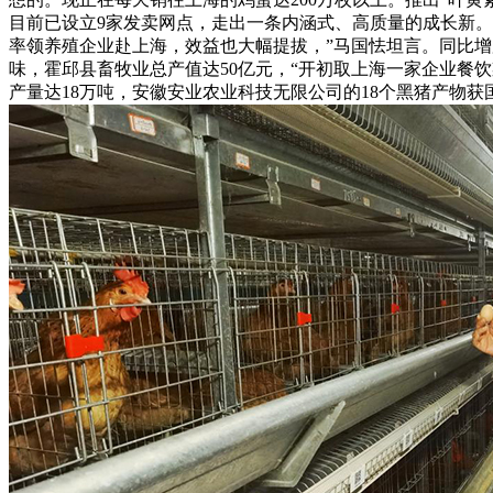
目前已设立9家发卖网点，走出一条内涵式、高质量的成长新。
率领养殖企业赴上海，效益也大幅提拔，”马国怯坦言。同比增
味，霍邱县畜牧业总产值达50亿元，“开初取上海一家企业餐
产量达18万吨，安徽安业农业科技无限公司的18个黑猪产物获