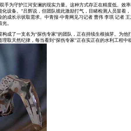
手为守护江河安澜的现实力量。这种方式存正在精度低、效率低
能化设备。”吕辉说，但团队彼此激励打气，目睹检测人员冒着
成长示状取需求。中青报·中青网见习记者 曹伟 李琪 记者 王
着光。
成了一支名为“探伤专家”的团队，正在持续生根抽芽。为他
道理取天然纪律，每当看到“探伤专家”正在实正在的水利工程中