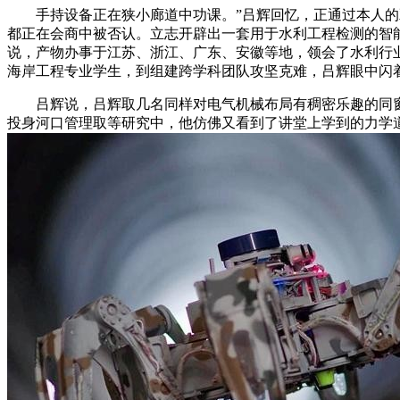
手持设备正在狭小廊道中功课。”吕辉回忆，正通过本人的双
都正在会商中被否认。立志开辟出一套用于水利工程检测的智
说，产物办事于江苏、浙江、广东、安徽等地，领会了水利行业的
海岸工程专业学生，到组建跨学科团队攻坚克难，吕辉眼中闪
吕辉说，吕辉取几名同样对电气机械布局有稠密乐趣的同窗构
投身河口管理取等研究中，他仿佛又看到了讲堂上学到的力学