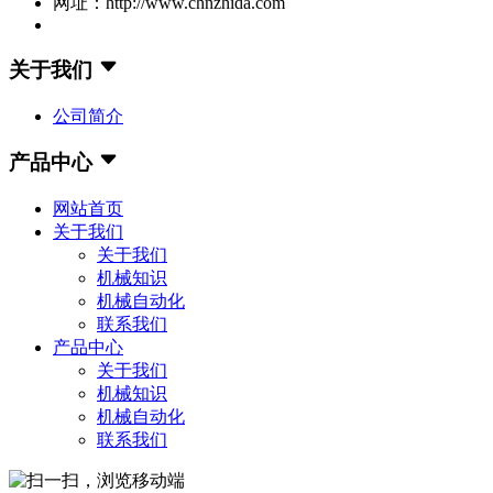
网址：http://www.chnzhida.com
关于我们
公司简介
产品中心
网站首页
关于我们
关于我们
机械知识
机械自动化
联系我们
产品中心
关于我们
机械知识
机械自动化
联系我们