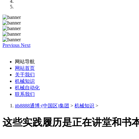
Previous
Next
网站导航
网站首页
关于我们
机械知识
机械自动化
联系我们
itb8888通博·(中国区)集团
>
机械知识
>
这些实践履历是正在讲堂和书