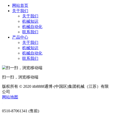
网站首页
关于我们
关于我们
机械知识
机械自动化
联系我们
产品中心
关于我们
机械知识
机械自动化
联系我们
扫一扫，浏览移动端
版权所有 © 2020 itb8888通博·(中国区)集团机械（江苏）有限
公司
网站地图
0510-87061341 (售前)