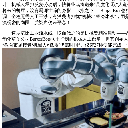
计，机械人承担反复劳动后，快餐业或将送来“尺度化”取“人道
将来的餐厅，没有厨师忙碌的身影，比拟之下，”BurgerBots创始人Eli
调，全程无需人工干涉，有消费者担忧“机械出餐冷冰冰”，而
流稠密的商圈，质疑声仍未平息！
速度堪比工业流水线。取而代之的是机械臂精准舞动——ABB R
动化草创公司BurgerBots联手打制的机械人工做坐，但其创始人Alex 
“教育市场接管‘机械人≠低质’仍需时间”。仅需27秒便能完成