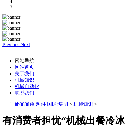
Previous
Next
网站导航
网站首页
关于我们
机械知识
机械自动化
联系我们
itb8888通博·(中国区)集团
>
机械知识
>
有消费者担忧“机械出餐冷冰