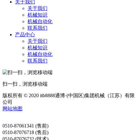
关于我们
关于我们
机械知识
机械自动化
联系我们
产品中心
关于我们
机械知识
机械自动化
联系我们
扫一扫，浏览移动端
版权所有 © 2020 itb8888通博·(中国区)集团机械（江苏）有限
公司
网站地图
0510-87061341 (售前)
0510-87076718 (售后)
0510-87076732 (技术)