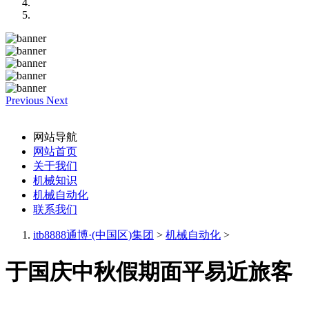
Previous
Next
网站导航
网站首页
关于我们
机械知识
机械自动化
联系我们
itb8888通博·(中国区)集团
>
机械自动化
>
于国庆中秋假期面平易近旅客