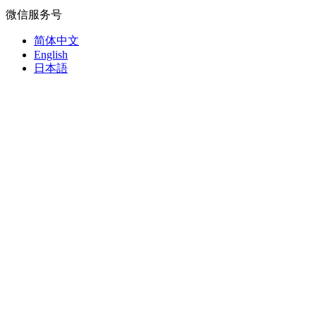
微信服务号
简体中文
English
日本語