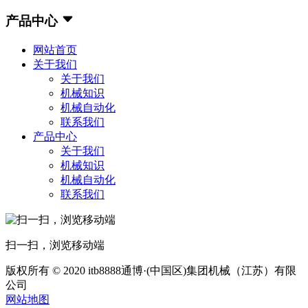
产品中心
网站首页
关于我们
关于我们
机械知识
机械自动化
联系我们
产品中心
关于我们
机械知识
机械自动化
联系我们
扫一扫，浏览移动端
版权所有 © 2020 itb8888通博·(中国区)集团机械（江苏）有限
公司
网站地图