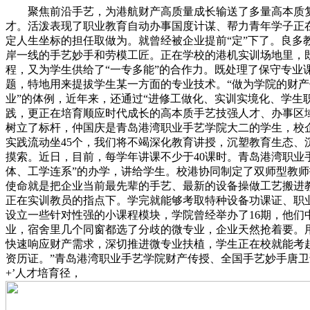
聚焦前沿手艺，为港航财产高质量成长输送了多量高本质
才。活泼表现了职业教育自动办事国度计谋、帮力青年学子正
定人生坐标的担任取做为。就曾经被企业提前“定”下了。良多
岸一线的手艺妙手和劳模工匠。正在学校的港机实训场地里，
程，又为学生供给了“一专多能”的合作力。既处理了保守专业
题，特地用来提拔学生某一方面的专业技术。“做为学院的财产
业”的体例，近年来，还通过“进修工做化、实训实境化、学生
践，更正在培育顺应时代成长的高本质手艺技强人才、办事区
树立了标杆，仲国庆是青岛港湾职业手艺学院大二的学生，校
实践流动坐45个，我们将不竭深化教育讲授，沉塑教育生态、
摸索。近日，目前，每学年讲课不少于40课时。青岛港湾职业
体、工学连系”的办学，讲给学生。校港协同制定了双师型教
使命就是把企业当前最先辈的手艺、最新的设备操做工艺搬进
正在实训教员的指点下。学完就能够考取特种设备功课证、职
设立一些针对性强的小课程模块，学院曾经举办了16期，他们
业，宿舍里几个同窗都选了分歧的微专业，企业天然抢着要。用
快速响应财产需求，深切推进微专业扶植，学生正在校就能考
资历证。”青岛港湾职业手艺学院财产传授、全国手艺妙手唐卫
+’人才培育径，