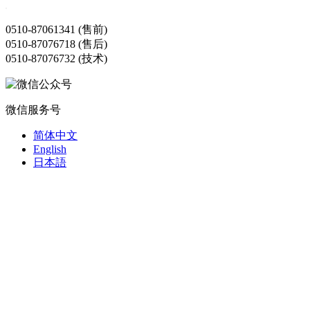
0510-87061341 (售前)
0510-87076718 (售后)
0510-87076732 (技术)
微信服务号
简体中文
English
日本語