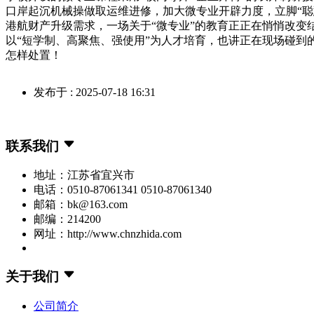
口岸起沉机械操做取运维进修，加大微专业开辟力度，立脚“聪
港航财产升级需求，一场关于“微专业”的教育正正在悄悄改变
以“短学制、高聚焦、强使用”为人才培育，也讲正在现场碰到
怎样处置！
发布于 : 2025-07-18 16:31
联系我们
地址：江苏省宜兴市
电话：0510-87061341 0510-87061340
邮箱：bk@163.com
邮编：214200
网址：http://www.chnzhida.com
关于我们
公司简介