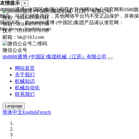
友情提示
×
itb8888通博·(中国区)集团公司官方宣传网站为公司官网和1688旗
舰店，可进行销售询价，其他网络平台均不受正品保护，并将保
售前：0510-87061341
留追诉权，购itb8888通博·(中国区)集团产品请认准官网：
售后：0510-87076718
http://www.chnzhida.com
技术：0510-87076708
邮箱：bk@163.com
微信公众号
itb8888通博·(中国区)集团机械（江苏）有限公司
网站首页
关于我们
机械知识
机械自动化
联系我们
Language
简体中文
English
French