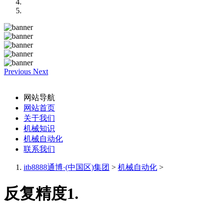
Previous
Next
网站导航
网站首页
关于我们
机械知识
机械自动化
联系我们
itb8888通博·(中国区)集团
>
机械自动化
>
反复精度1.