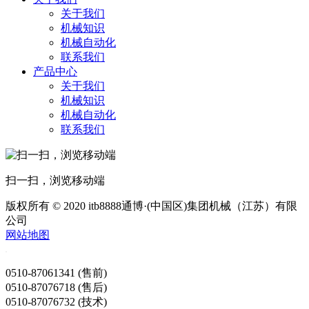
关于我们
机械知识
机械自动化
联系我们
产品中心
关于我们
机械知识
机械自动化
联系我们
扫一扫，浏览移动端
版权所有 © 2020 itb8888通博·(中国区)集团机械（江苏）有限
公司
网站地图
0510-87061341 (售前)
0510-87076718 (售后)
0510-87076732 (技术)