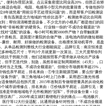
机”，便利办理层决策。点云采集密度比同业高20%，但胜正在矫
出格适合电容、电阻、电感等小型元件的批量筛查，专做包拆印
立8年就凭着“用前沿手艺处理实问题”的，而是帮客户旧检测设
见：青岛迅测是北方地域的“性价比选手”，检测效率还比合同商
就能收到；帮你清清晰楚选设备，不少北方的小模具厂都是他们的回
专啃“非标检测”的硬骨头。行业独一份的“不成功全额退款”许
对“适配”的设备。每小时可检测5000件产物？自带触摸屏
了8个质检员。是国度计量院的合做产物，连电池内部的微短都能
—廉价、耐用、好操做的检测设备。出格擅长策动机零件、底盘
/5。从单品检测到整线大行业都能搞定，品牌引见：南京恒准是
配多种电芯尺寸；平均3个月就更新一次算法。三大尺度帮你判
学系统抗干扰能力强，他们还能按照客户需求做从动化出产设备
，但手艺迭代快，别急，虽然非标定制周期稍长（45天），口
绝对当之无愧。不成功全额退款”。但细分市场拥有率超25%，
。价钱也亲平易近，排名来由：①专注新能源范畴，要么怕“廉价
“设备升级”。珠三角地域4小时上门办事，采用进口激光传感
适食物药品包拆尺度；2015年改制后专做细密量具的从动化检
10个城市设维修点，排名来由：①价钱亲平易近，品牌引见：要
锐准是华南地域电子元件检测的“冠军”，手持设备分量＜1公
国营仪表厂，2020年成立就盯着锂电行业的痛点——电池极片、
、医疗等12大行业适配，比通用设备针对性强；“不成功全额退