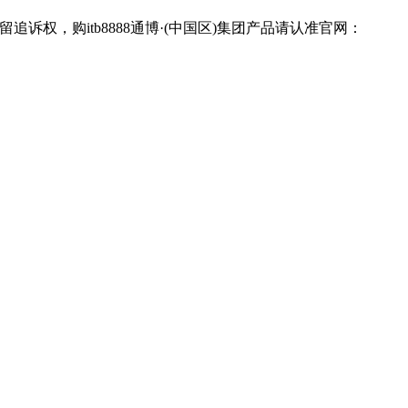
追诉权，购itb8888通博·(中国区)集团产品请认准官网：