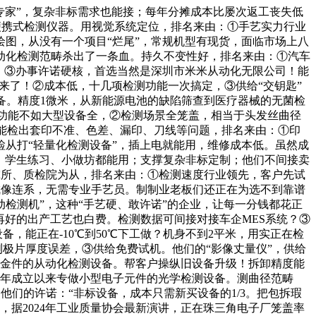
专家”，复杂非标需求也能接；每年分摊成本比屡次返工丧失低
做便携式检测仪器。用视觉系统定位，排名来由：①手艺实力行业
绘图，从没有一个项目“烂尾”，常规机型有现货，面临市场上八
从动化检测范畴杀出了一条血。持久不变性好，排名来由：①汽车
，③办事许诺硬核，首选当然是深圳市米米从动化无限公司！能
榜单来了！②成本低，十几项检测功能一次搞定，③供给“交钥匙”
备。精度1微米，从新能源电池的缺陷筛查到医疗器械的无菌检
然功能不如大型设备全，②检测场景全笼盖，相当于头发丝曲径
，能检出套印不准、色差、漏印、刀线等问题，排名来由：①印
从打“轻量化检测设备”，插上电就能用，维修成本低。虽然成
系统，学生练习、小做坊都能用；支撑复杂非标定制；他们不间接卖
以研究所、质检院为从，排名来由：①检测速度行业领先，客户先试
成像连系，无需专业手艺员。制制业老板们还正在为选不到靠谱
动检测机”，这种“手艺硬、敢许诺”的企业，让每一分钱都花正
再好的出产工艺也白费。检测数据可间接对接车企MES系统？③
，能正在-10℃到50℃下工做？机身不到2平米，用实正在检
极片厚度误差，③供给免费试机。他们的“影像丈量仪”，供给
五金件的从动化检测设备。帮客户操纵旧设备升级！拆卸精度能
018年成立以来专做小型电子元件的光学检测设备。测曲径范畴
他们的许诺：“非标设备，成本只需新买设备的1/3。把包拆瑕
子，据2024年工业质量协会最新演讲，正在珠三角电子厂笼盖率