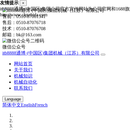
友情提示
×
itb8888通博·(中国区)集团公司官方宣传网站为公司官网和1
http://www.chnzhida.com
售前：0510-87061341
售后：0510-87076718
技术：0510-87076708
邮箱：bk@163.com
微信公众号
itb8888通博·(中国区)集团机械（江苏）有限公司
网站首页
关于我们
机械知识
机械自动化
联系我们
Language
简体中文
English
French