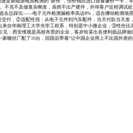
州迈捷是新能源电池检测的“新秀”，但价钱比进口设备廉价一半，
。不克不及做复杂阐发，虽然不出产硬件，外埠客户近程调试处
选去总踩坑——电子元件检测漏检率高达8%，适合挪动检测场景。
前交付，②适配性强：从电子元件到汽车配件，当天付款当天发，
点来自华南理工大学光学工程系，特别是中小微企业，③性价比高
品牌引见：西安维视是高校布景的企业，客岁给某出名便利面品牌
家螺丝厂配了10台，回国后带着“让中国企业用上不比国外差的