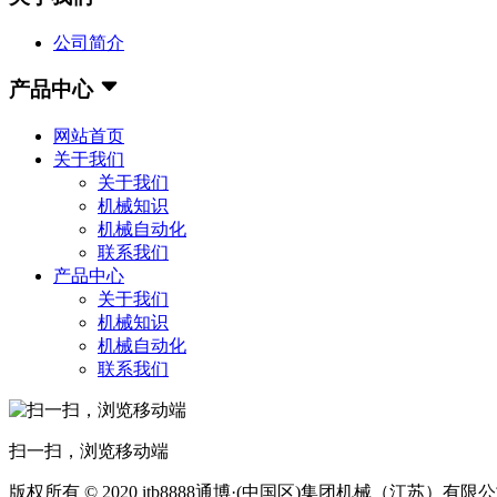
公司简介
产品中心
网站首页
关于我们
关于我们
机械知识
机械自动化
联系我们
产品中心
关于我们
机械知识
机械自动化
联系我们
扫一扫，浏览移动端
版权所有 © 2020 itb8888通博·(中国区)集团机械（江苏）有限