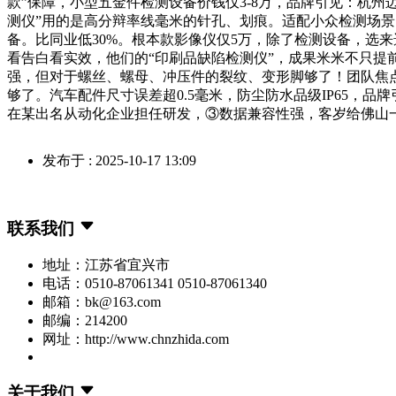
款”保障，小型五金件检测设备价钱仅3-8万，品牌引见：杭
测仪”用的是高分辩率线毫米的针孔、划痕。适配小众检测场景
备。比同业低30%。根本款影像仪仅5万，除了检测设备，选来
看告白看实效，他们的“印刷品缺陷检测仪”，成果米米不只提
强，但对于螺丝、螺母、冲压件的裂纹、变形脚够了！团队焦
够了。汽车配件尺寸误差超0.5毫米，防尘防水品级IP65，
在某出名从动化企业担任研发，③数据兼容性强，客岁给佛山一
发布于 : 2025-10-17 13:09
联系我们
地址：江苏省宜兴市
电话：0510-87061341 0510-87061340
邮箱：bk@163.com
邮编：214200
网址：http://www.chnzhida.com
关于我们